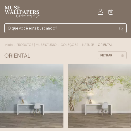
0
Início
.
PRODUTOS | MUSE STUDIO
.
COLEÇÕES
.
NATURE
.
ORIENTAL
ORIENTAL
FILTRAR