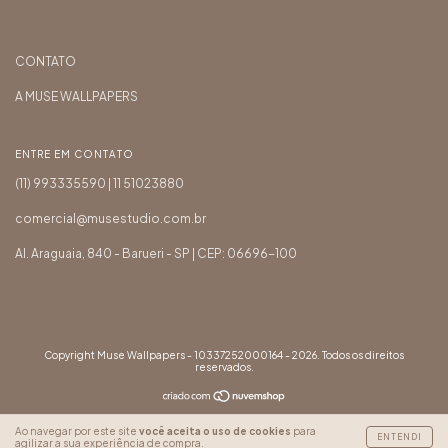
CONTATO
A MUSE WALLPAPERS
ENTRE EM CONTATO
(11) 993335590 | 11 51023880
comercial@musestudio.com.br
Al. Araguaia, 840 - Barueri - SP | CEP: 06696-100
Copyright Muse Wallpapers - 10337252000164 - 2026. Todos os direitos
reservados.
Ao navegar por este site
você aceita o uso de cookies
para
ENTENDI
agilizar a sua experiência de compra.