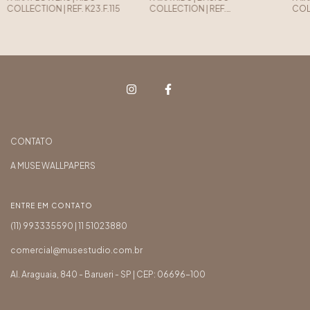
COLLECTION | REF. K23.F.115
COLLECTION | REF.
COLL
K10.F.104.4.2
K10.
CONTATO
A MUSE WALLPAPERS
ENTRE EM CONTATO
(11) 993335590 | 11 51023880
comercial@musestudio.com.br
Al. Araguaia, 840 - Barueri - SP | CEP: 06696-100