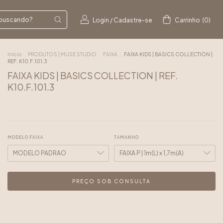
Login
/
Cadastre-se
Carrinho
(
0
)
Início
.
PRODUTOS | MUSE STUDIO
.
FAIXA
.
FAIXA KIDS | BASICS COLLECTION |
REF. K10.F.101.3
FAIXA KIDS | BASICS COLLECTION | REF.
K10.F.101.3
MODELO FAIXA
TAMANHO