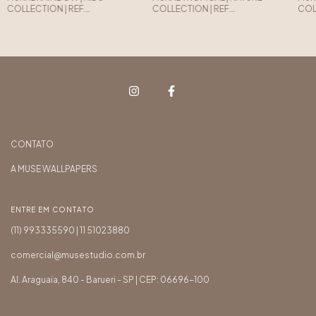
COLLECTION | REF.
COLLECTION | REF.
COLL
K17.M.112.2
N05.M.RP.101.1
N05.
CONTATO
A MUSE WALLPAPERS
ENTRE EM CONTATO
(11) 993335590 | 11 51023880
comercial@musestudio.com.br
Al. Araguaia, 840 - Barueri - SP | CEP: 06696-100