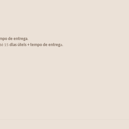
empo de entrega
.
té 15
dias úteis + tempo de entreg
a.