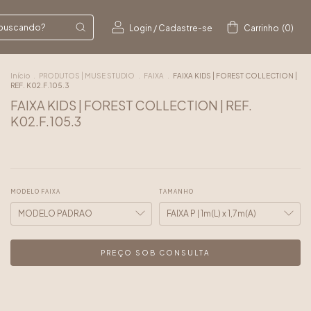
Login
/
Cadastre-se
Carrinho
(
0
)
Início
.
PRODUTOS | MUSE STUDIO
.
FAIXA
.
FAIXA KIDS | FOREST COLLECTION |
REF. K02.F.105.3
FAIXA KIDS | FOREST COLLECTION | REF.
K02.F.105.3
MODELO FAIXA
TAMANHO