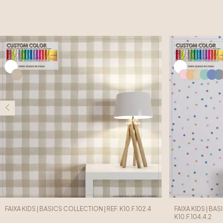
FAIXA KIDS | BASICS COLLECTION | REF. K10.F.102.4
FAIXA KIDS | BA
K10.F.104.4.2