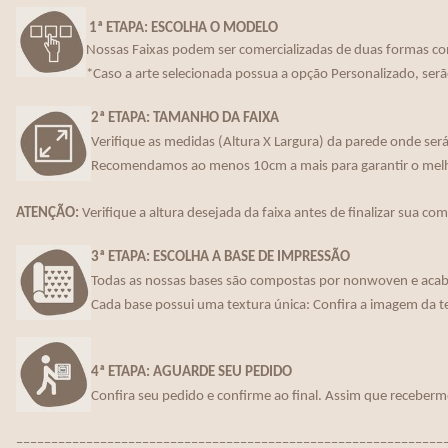
1ª ETAPA: ESCOLHA O MODELO
Nossas Faixas podem ser comercializadas de duas formas co
*Caso a arte selecionada possua a opção Personalizado, serã
2ª ETAPA: TAMANHO DA FAIXA
Verifique as medidas (Altura X Largura) da parede onde será 
Recomendamos ao menos 10cm a mais para garantir o melho
ATENÇÃO:
Verifique a altura desejada da faixa antes de finalizar sua co
3ª ETAPA: ESCOLHA A BASE DE IMPRESSÃO
Todas as nossas bases são compostas por nonwoven e acaba
Cada base possui uma textura única: Confira a imagem da t
4ª ETAPA: AGUARDE SEU PEDIDO
Confira seu pedido e confirme ao final. Assim que receberm
_____________________________________________________________