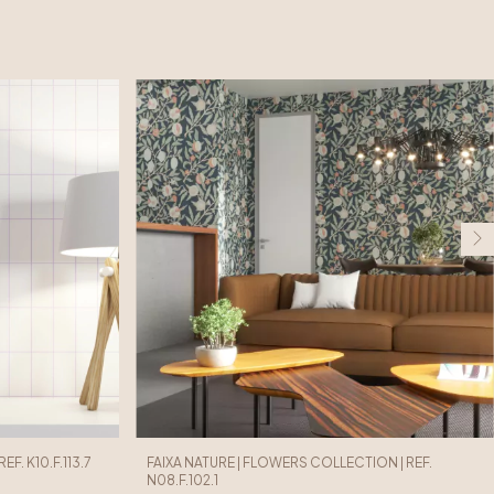
F. K10.F.113.7
FAIXA NATURE | FLOWERS COLLECTION | REF.
N08.F.102.1