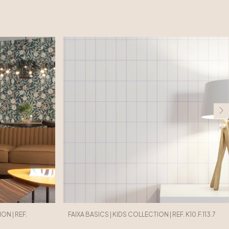
ON | REF.
FAIXA BASICS | KIDS COLLECTION | REF. K10.F.113.7