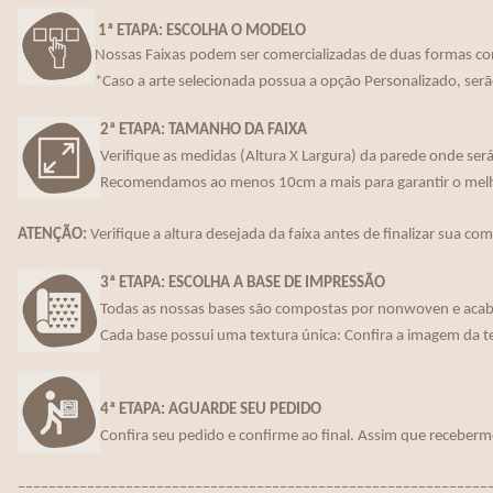
1ª ETAPA: ESCOLHA O MODELO
Nossas Faixas podem ser comercializadas de duas formas co
*Caso a arte selecionada possua a opção Personalizado, serã
2ª ETAPA: TAMANHO DA FAIXA
Verifique as medidas (Altura X Largura) da parede onde será 
Recomendamos ao menos 10cm a mais para garantir o melho
ATENÇÃO:
Verifique a altura desejada da faixa antes de finalizar sua co
3ª ETAPA: ESCOLHA A BASE DE IMPRESSÃO
Todas as nossas bases são compostas por nonwoven e acaba
Cada base possui uma textura única: Confira a imagem da t
4ª ETAPA: AGUARDE SEU PEDIDO
Confira seu pedido e confirme ao final. Assim que receberm
_____________________________________________________________