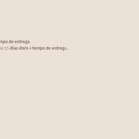
empo de entrega
.
té 15
dias úteis + tempo de entreg
a.