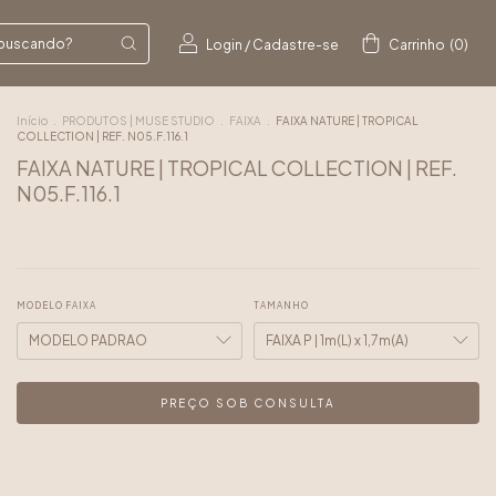
Login
/
Cadastre-se
Carrinho
(
0
)
Início
.
PRODUTOS | MUSE STUDIO
.
FAIXA
.
FAIXA NATURE | TROPICAL
COLLECTION | REF. N05.F.116.1
FAIXA NATURE | TROPICAL COLLECTION | REF.
N05.F.116.1
MODELO FAIXA
TAMANHO